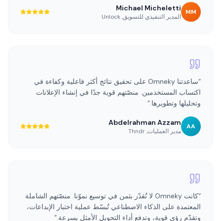
“
كانت سرعة الإنجاز رائعة. ستحقّق Omneky مكاسب في
الإنتاجية عند توليد فيديوهات UGC، وكان أداء الوسائط واعدًا.
”
Michael Micheletti
MM
المدير التنفيذي للتسويق
,
Unlock
“
ساعدتنا Omneky على تحقيق نتائج أكثر فاعلية وكفاءة في
اكتساب المستخدمين. منصّتهم قوية جدًا في إنشاء الإعلانات
وتحليلها وتطويرها.
”
Abdelrahman Azzam
AA
مدير العمليات
,
Thndr