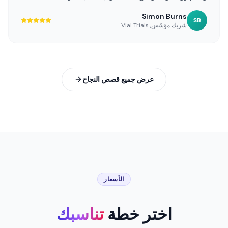
“
كانت Omneky لا تُقدّر بثمن في توسيع نموّنا. منصّتهم الشاملة
المعتمدة على الذكاء الاصطناعي تُبسّط عملية اختبار الإبداعات،
وتقدّم رؤى قوية، وتدفع أداء التحويل الأمثل بسرعة.
”
Simon Burns
SB
شريك مؤسّس
,
Vial Trials
عرض جميع قصص النجاح
الأسعار