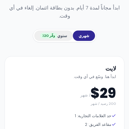
اختر خطة
تناسبك
ابدأ مجاناً لمدة 7 أيام. بدون بطاقة ائتمان. إلغاء في أي
وقت.
شهري
سنوي
وفّر 20٪
لايت
ابدأ هنا. وسّع في أي وقت.
$
29
/ شهر
200 رصيد / شهر