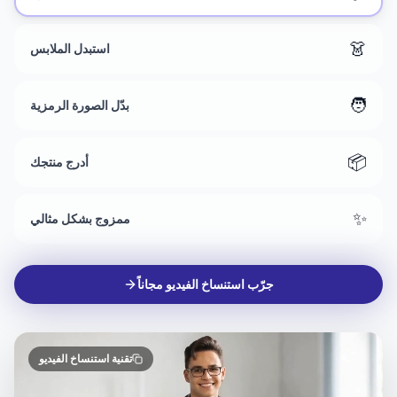
في كل مرة.
🎬
ارفع أي فيديو
👗
استبدل الملابس
🧑
بدّل الصورة الرمزية
📦
أدرج منتجك
✨
ممزوج بشكل مثالي
جرّب استنساخ الفيديو مجاناً