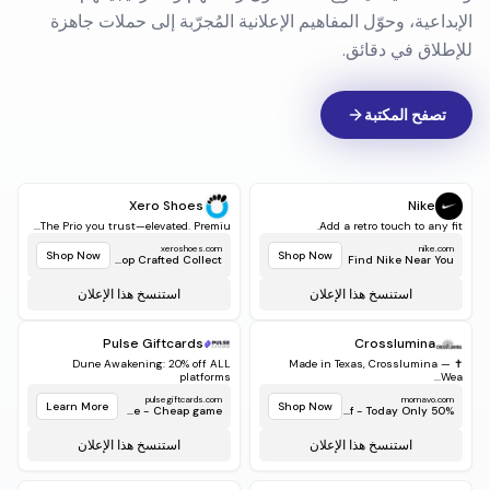
سوقك اليوم
استكشف أعلى الإبداعات أداءً عبر الصناعات والأشكال والقنوات،
واكتشف كيف يصوغ المنافسون رسائلهم واستراتيجياتهم
الإبداعية، وحوّل المفاهيم الإعلانية المُجرّبة إلى حملات جاهزة
للإطلاق في دقائق.
تصفح المكتبة
Xero Shoes
Nike
The Prio you trust—elevated. Premiu...
Add a retro touch to any fit.
xeroshoes.com
nike.com
Shop Now
Shop Now
Shop Crafted Collect...
Find Nike Near You
استنسخ هذا الإعلان
استنسخ هذا الإعلان
Pulse Giftcards
Crosslumina
Dune Awakening: 20% off ALL
✝️ Made in Texas, Crosslumina —
platforms
Wea...
pulsegiftcards.com
momavo.com