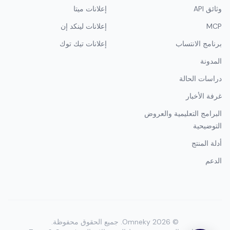
الموارد
القنوات
مكتبة الإعلانات
إعلانات جوجل
وثائق API
إعلانات ميتا
MCP
إعلانات لينكد إن
برنامج الانتساب
إعلانات تيك توك
المدونة
دراسات الحالة
غرفة الأخبار
البرامج التعليمية والعروض
التوضيحية
أدلة المنتج
الدعم