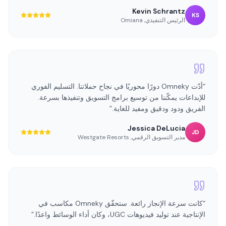
“
كانت الجودة الاستثنائية وحجم أصولنا الرقمية أساسيين في
توسيع قاعدة عملائنا ودفع نموٍّ كبير في المبيعات.
”
Kevin Schrantz
KS
الرئيس التنفيذي
,
Omiana
“
أدّت Omneky دورًا محوريًا في نجاح حملاتنا. التسليم الفوري
للإبداعات يمكّننا من توسيع برامج التسويق وتنفيذها بسرعة.
الفريق ودود ودقيق ومفيد للغاية.
”
Jessica DeLucia
JD
مدير التسويق الرقمي
,
Westgate Resorts