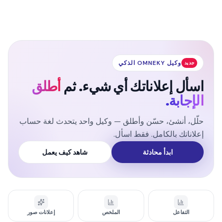
وكيل OMNEKY الذكي
جديد
اسأل إعلاناتك أي شيء. ثم
أطلق
الإجابة.
حلّل، أنشئ، حسّن وأطلق — وكيل واحد يتحدث لغة حساب
إعلاناتك بالكامل. فقط اسأل.
ابدأ محادثة
شاهد كيف يعمل
التفاعل
الملخص
إعلانات صور