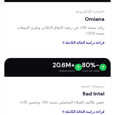
+135%
+200%
ROI from ad spend
YoY Sales
التجارة الإلكترونية
Omiana
زيادة بنسبة 135٪ في ربحية الإنفاق الإعلاني وتعزيز المبيعات
بنسبة 200٪.
قراءة دراسة الحالة الكاملة
+20.6M
-80%
Impressions
Cost per lead
برمجيات خدمية
Rad Intel