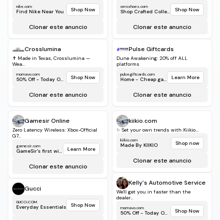
nike.com
xeroshoes.com
Shop Now
Shop Now
Find Nike Near You
Shop Crafted Collect...
Clonar este anuncio
Clonar este anuncio
Crosslumina
Pulse Giftcards
✝️ Made in Texas, Crosslumina —
Dune Awakening: 20% off ALL
Wea...
platforms
momavo.com
pulsegiftcards.com
Shop Now
Learn More
50% Off - Today Only!
Home - Cheap game...
Clonar este anuncio
Clonar este anuncio
Gamesir Online
kiikio.com
Zero Latency Wireless: Xbox-Official
✨ Set your own trends with Kiikio...
G7...
kiikio.com
Shop now
Made By KIIKIO
gamesir.com
Learn More
GameSir's first wirele...
Clonar este anuncio
Clonar este anuncio
Kelly's Automotive Service
Gucci
We'll get you in faster than the
dealer...
GUCCI.COM
Shop Now
Everyday Essentials
momavo.com
Shop Now
50% Off - Today Only!