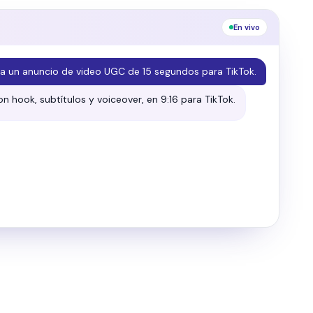
En vivo
Lánzalo en todas mis plataformas.
a tus canales conectados con un split A/B en
Meta
Google