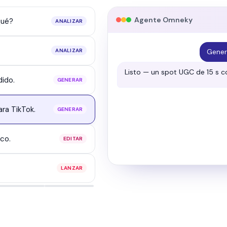
Agente Omneky
qué?
ANALIZAR
ANALIZAR
Aprobado y en vivo — enviado 
ido.
GENERAR
marcha.
Campaña lanzada
ra TikTok.
GENERAR
3 creatividades · en vivo
co.
EDITAR
LANZAR