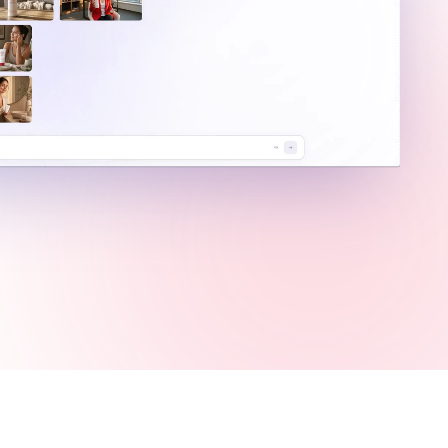
oll
Crea anuncios cortos virales
rfecto
Perfectos para Reels, Shorts y TikTok