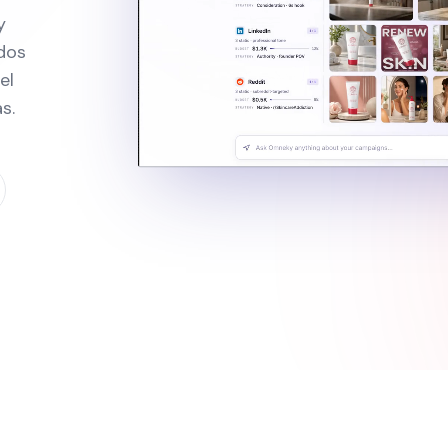
y
odos
el
s.
s con IA
Anuncios visuales que detienen el scr
 producción
Imágenes 4K con renderizado de texto casi pe