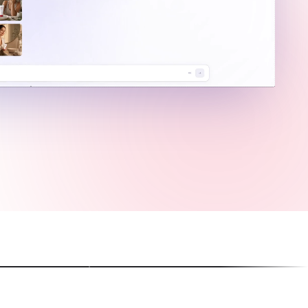
止めるイメージ広告
バイラルなショー
ト再現の4K画像
Reels、ショート、TikT