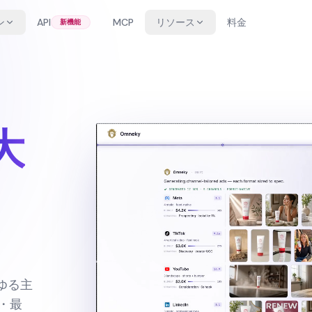
ン
API
MCP
リソース
料金
新機能
大
ゆる主
・最