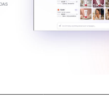
AS
ングスのAIコマーシャル
スクロールを
ム不要のプロ品質広告
ほぼ完璧なテキス