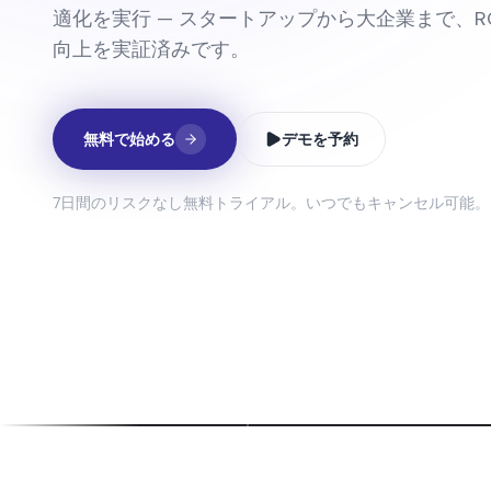
適化を実行 — スタートアップから大企業まで、RO
向上を実証済みです。
無料で始める
デモを予約
7日間のリスクなし無料トライアル。いつでもキャンセル可能。
複数アバターによる動画
フルレ
アバター同士が自然に会話・反応・交流
制作チー