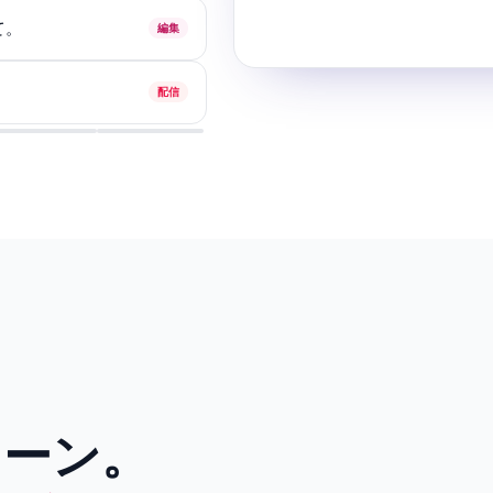
て。
編集
変更前
配信
ローン。