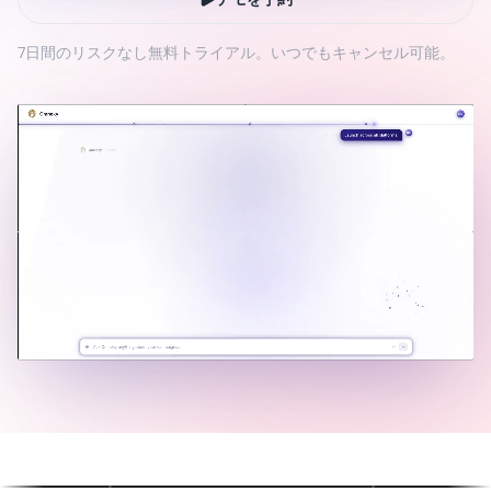
7日間のリスクなし無料トライアル。いつでもキャンセル可能。
フルレングスのAIコマーシ
数アバターによる動画
ャル
ター同士が自然に会話・反応・
制作チーム不要のプロ品質広告