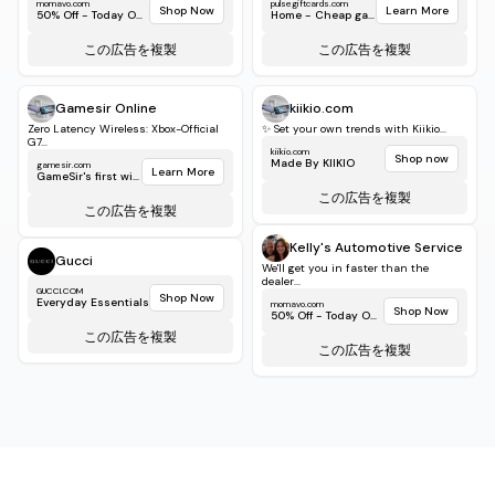
Wea...
platforms
momavo.com
pulsegiftcards.com
Shop Now
Learn More
50% Off - Today Only!
Home - Cheap game...
この広告を複製
この広告を複製
Gamesir Online
kiikio.com
Zero Latency Wireless: Xbox-Official
✨ Set your own trends with Kiikio...
G7...
kiikio.com
Shop now
Made By KIIKIO
gamesir.com
Learn More
GameSir's first wirele...
この広告を複製
この広告を複製
Kelly's Automotive Service
Gucci
We'll get you in faster than the
dealer...
GUCCI.COM
Shop Now
Everyday Essentials
momavo.com
Shop Now
50% Off - Today Only!
この広告を複製
この広告を複製