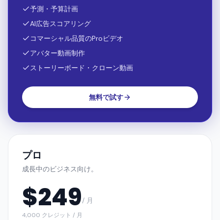
Proインサイト — 全機能
予測・予算計画
AI広告スコアリング
コマーシャル品質のProビデオ
アバター動画制作
ストーリーボード・クローン動画
無料で試す
プロ
成長中のビジネス向け。
$
249
/ 月