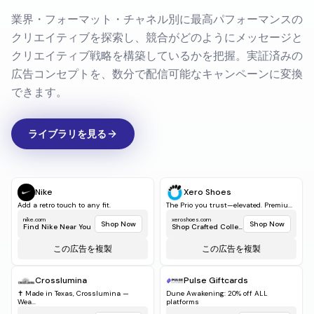
市場で発見
業界・フォーマット・チャネル別に最高パフォーマンスの
クリエイティブを探索し、競合がどのようにメッセージと
クリエイティブ戦略を構築しているかを把握。実証済みの
広告コンセプトを、数分で配信可能なキャンペーンに変換
できます。
ライブラリを見る
Nike
Xero Shoes
Add a retro touch to any fit.
The Prio you trust—elevated. Premiu...
nike.com
xeroshoes.com
Shop Now
Shop Now
Find Nike Near You
Shop Crafted Collect...
この広告を複製
この広告を複製
Crosslumina
Pulse Giftcards
✝️ Made in Texas, Crosslumina —
Dune Awakening: 20% off ALL