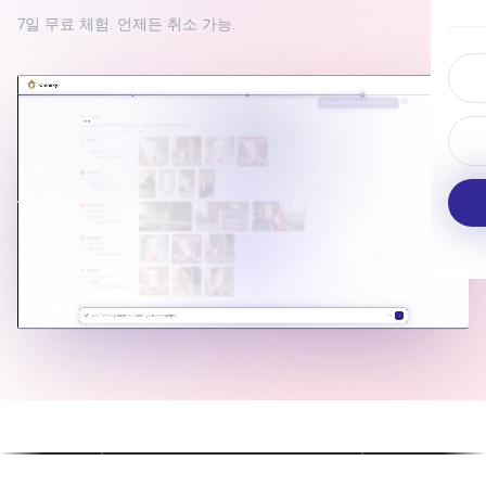
7일 무료 체험. 언제든 취소 가능.
다중 아바타 영상
풀버전 AI 광고 영상
아바타가 자연스럽게 대화·반응·상호
작용
제작팀 없이 만드는 프로페셔널 광고