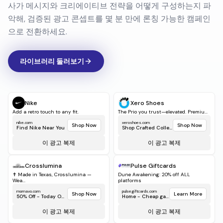
라이브러리 둘러보기
Nike
Xero Shoes
Add a retro touch to any fit.
The Prio you trust—elevated. Premiu...
nike.com
xeroshoes.com
Shop Now
Shop Now
Find Nike Near You
Shop Crafted Collect...
이 광고 복제
이 광고 복제
Crosslumina
Pulse Giftcards
✝️ Made in Texas, Crosslumina —
Dune Awakening: 20% off ALL
Wea...
platforms
momavo.com
pulsegiftcards.com
Shop Now
Learn More
50% Off - Today Only!
Home - Cheap game...
이 광고 복제
이 광고 복제
Gamesir Online
kiikio.com
Zero Latency Wireless: Xbox-Official
✨ Set your own trends with Kiikio...
G7...
kiikio.com
Shop now
Made By KIIKIO