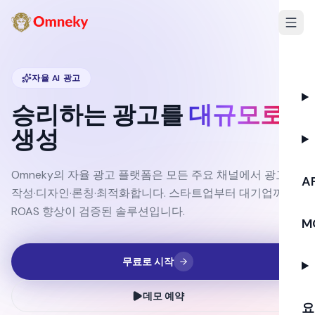
자율 AI 광고
승리하는 광고를
대규모로
생성
Omneky의 자율 광고 플랫폼은 모든 주요 채널에서 광고를
AP
작성·디자인·론칭·최적화합니다. 스타트업부터 대기업까지
ROAS 향상이 검증된 솔루션입니다.
M
무료로 시작
데모 예약
요