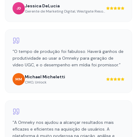
Jessica DeLucia
JD
Gerente de Marketing Digital
,
Westgate Resorts
“
O tempo de produção foi fabuloso. Haverá ganhos de
produtividade ao usar a Omneky para geração de
vídeo UGC, e o desempenho em mídia foi promissor.
”
Michael Micheletti
MM
CMO
,
Unlock
“
A Omneky nos ajudou a alcançar resultados mais
eficazes e eficientes na aquisição de usuários. A
plataforma é muito poderosa na criação, análise e