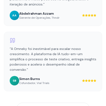
iteração de anúncios.
”
Abdelrahman Azzam
AA
Gerente de Operações
,
Thndr
“
A Omneky foi inestimável para escalar nosso
crescimento. A plataforma de IA tudo-em-um
simplifica o processo de teste criativo, entrega insights
poderosos e acelera o desempenho ideal de
conversão.
”
Simon Burns
SB
Cofundador
,
Vial Trials
Ver Todas as Histórias de Sucesso