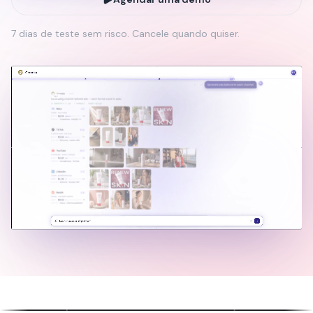
7 dias de teste sem risco. Cancele quando quiser.
Vídeos com vários
Comerciais de IA em
avatares
formato completo
Avatares que falam, reagem e
Anúncios profissionais sem equip
interagem com naturalidade
de produção