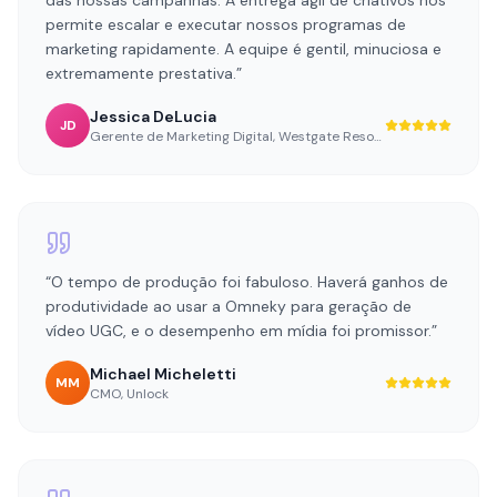
Gerente de Marketing Digital
,
Westgate Resorts
“
O tempo de produção foi fabuloso. Haverá ganhos de
produtividade ao usar a Omneky para geração de
vídeo UGC, e o desempenho em mídia foi promissor.
”
Michael Micheletti
MM
CMO
,
Unlock
“
A Omneky nos ajudou a alcançar resultados mais
eficazes e eficientes na aquisição de usuários. A
plataforma é muito poderosa na criação, análise e
iteração de anúncios.
”