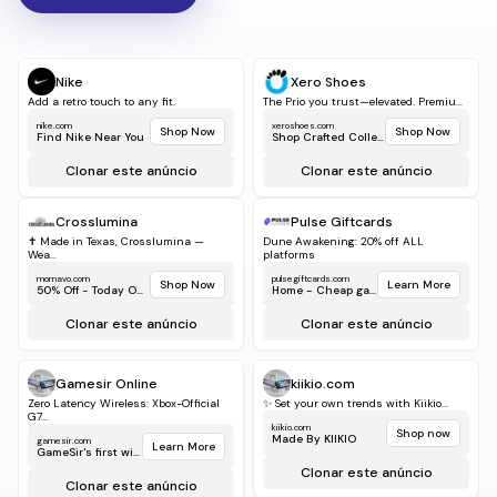
Shop Now
Shop Now
Find Nike Near You
Shop Crafted Collect...
Clonar este anúncio
Clonar este anúncio
Crosslumina
Pulse Giftcards
✝️ Made in Texas, Crosslumina —
Dune Awakening: 20% off ALL
Wea...
platforms
momavo.com
pulsegiftcards.com
Shop Now
Learn More
50% Off - Today Only!
Home - Cheap game...
Clonar este anúncio
Clonar este anúncio
Gamesir Online
kiikio.com
Zero Latency Wireless: Xbox-Official
✨ Set your own trends with Kiikio...
G7...
kiikio.com
Shop now
Made By KIIKIO
gamesir.com
Learn More
GameSir's first wirele...
Clonar este anúncio
Clonar este anúncio
Kelly's Automotive Service
Gucci
We'll get you in faster than the
dealer...
GUCCI.COM
Shop Now
Everyday Essentials
momavo.com
Shop Now
50% Off - Today Only!
Clonar este anúncio
Clonar este anúncio