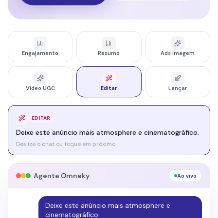
Engajamento
Resumo
Ads imagem
Vídeo UGC
Editar
Lançar
LANÇAR
Lance em todas as minhas plataformas.
Deslize o chat ou toque em próximo
Agente Omneky
Ao vivo
Lance em todas as minhas plataformas.