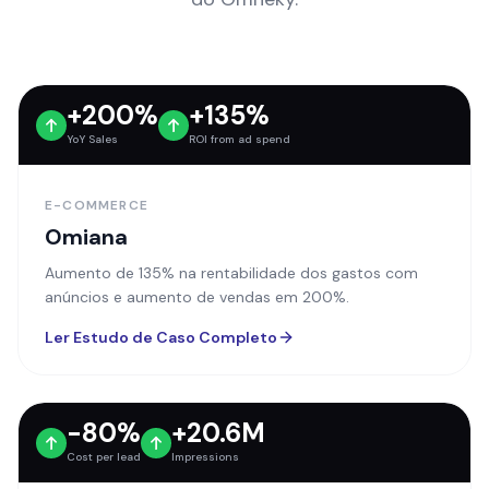
YoY Sales
ROI from ad spend
E-COMMERCE
Omiana
Aumento de 135% na rentabilidade dos gastos com
anúncios e aumento de vendas em 200%.
Ler Estudo de Caso Completo
-80%
+20.6M
Cost per lead
Impressions
SAAS
Rad Intel
Redução de custos de leads em 80% e melhoria do
desempenho.