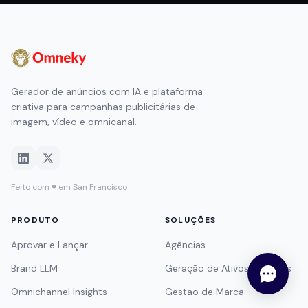
Gerador de anúncios com IA e plataforma
criativa para campanhas publicitárias de
imagem, vídeo e omnicanal.
Feito com ♥ em San Francisco
PRODUTO
SOLUÇÕES
Aprovar e Lançar
Agências
Brand LLM
Geração de Ativos Criativos
Omnichannel Insights
Gestão de Marca
Creative Generation Pro
Captação de Recursos
RECURSOS
CANAIS
Biblioteca de Anúncios
Google Ads