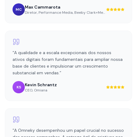
“
A qualidade e a escala excepcionais dos nossos
ativos digitais foram fundamentais para ampliar nossa
base de clientes e impulsionar um crescimento
substancial em vendas.
”
Kevin Schrantz
KS
CEO
,
Omiana
“
A Omneky desempenhou um papel crucial no sucesso
das nossas campanhas. A entrega ágil de criativos nos
permite escalar e executar nossos programas de
marketing rapidamente. A equipe é gentil, minuciosa e
extremamente prestativa.
”
Jessica DeLucia
JD