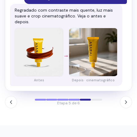
Aprovado e no ar — enviado aos canais
conectados com split A/B em andamento.
Campanha lançada
3 criativos · ao vivo
Meta
Google
Etapa 6 de 6
CLONAR VÍDEO
Clone qualquer vídeo.
Personalize tudo.