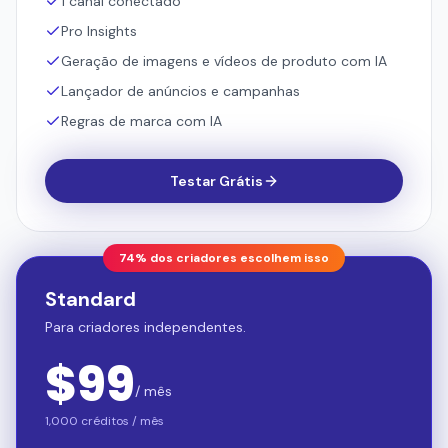
Regras de marca com IA
Testar Grátis
74% dos criadores escolhem isso
Standard
Para criadores independentes.
$
99
/ mês
1,000 créditos / mês
Limite de marcas: 3
Lugares na equipe: 6
Pro Insights — Todos os recursos
Previsão e planejamento de orçamento