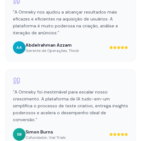
Abdelrahman Azzam
AA
Gerente de Operações
,
Thndr
“
A Omneky foi inestimável para escalar nosso
crescimento. A plataforma de IA tudo-em-um
simplifica o processo de teste criativo, entrega insights
poderosos e acelera o desempenho ideal de
conversão.
”
Simon Burns
SB
Cofundador
,
Vial Trials
Ver Todas as Histórias de Sucesso