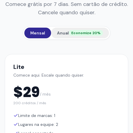
Lite
Comece aqui. Escale quando quiser.
$
29
/ mês
200 créditos / mês
Limite de marcas: 1
Lugares na equipe: 2
1 canal conectado
Pro Insights
Geração de imagens e vídeos de produto com IA
Lançador de anúncios e campanhas