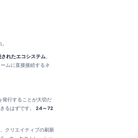
れ。
続されたエコシステム
。
ォームに直接接続するネ
）を発行することが大切だ
できるはずです。
24～72
、クリエイティブの刷新