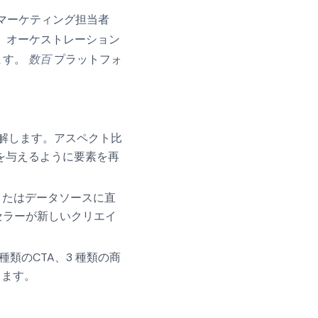
マーケティング担当者
、オーケストレーション
ます。
数百
プラットフォ
解します。アスペクト比
を与えるように要素を再
、またはデータソースに直
セラーが新しいクリエイ
類のCTA、3 種類の商
きます。