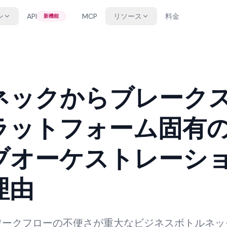
ン
API
MCP
リソース
料金
新機能
ネックからブレーク
ラットフォーム固有
ブオーケストレーシ
理由
ワークフローの不便さが重大なビジネスボトルネッ