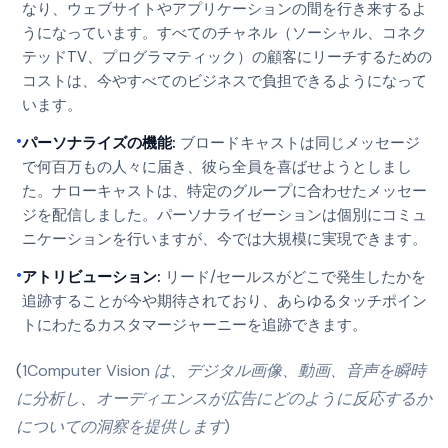
なり、ウェブサイトやアプリケーションの間を行き来するよ
うになっています。すべてのチャネル（ソーシャル、コネク
テッドTV、プログラマティック）の顧客にリーチするための
コストは、今やすべてのビジネスで負担できるようになって
います。
•
パーソナライズの機能:
ブロードキャストは同じメッセージ
で何百万もの人々に届き、彼ら全員を喜ばせようとしまし
た。ナローキャストは、特定のグループに合わせたメッセー
ジを配信しました。パーソナライゼーションは個別にコミュ
ニケーションを行いますが、今では大規模に実現できます。
•
アトリビューション:
リード/セールスがどこで発生したかを
追跡することが今や期待されており、あらゆるタッチポイン
トにわたるカスタマージャーニーを追跡できます。
(
1
Computer Vision は、デジタル画像、動画、音声を瞬時
に分析し、オーディエンスが広告にどのように反応するか
についての洞察を提供します)