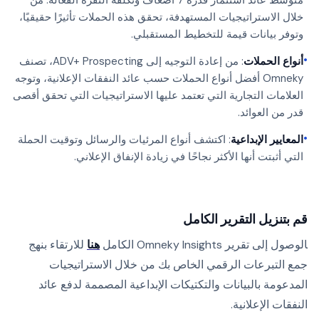
متوسط عائد استثمار قدره 7 أضعاف وتكلفة النقرة الفعالة. من
خلال الاستراتيجيات المستهدفة، تحقق هذه الحملات تأثيرًا حقيقيًا،
وتوفر بيانات قيمة للتخطيط المستقبلي.
•
أنواع الحملات
: من إعادة التوجيه إلى ADV+ Prospecting، تصنف
Omneky أفضل أنواع الحملات حسب عائد النفقات الإعلانية، وتوجه
العلامات التجارية التي تعتمد عليها الاستراتيجيات التي تحقق أقصى
قدر من العوائد.
•
المعايير الإبداعية
: اكتشف أنواع المرئيات والرسائل وتوقيت الحملة
التي أثبتت أنها الأكثر نجاحًا في زيادة الإنفاق الإعلاني.
قم بتنزيل التقرير الكامل
الوصول إلى تقرير Omneky Insights الكامل
هنا
للارتقاء بنهج
جمع التبرعات الرقمي الخاص بك من خلال الاستراتيجيات
المدعومة بالبيانات والتكتيكات الإبداعية المصممة لدفع عائد
النفقات الإعلانية.