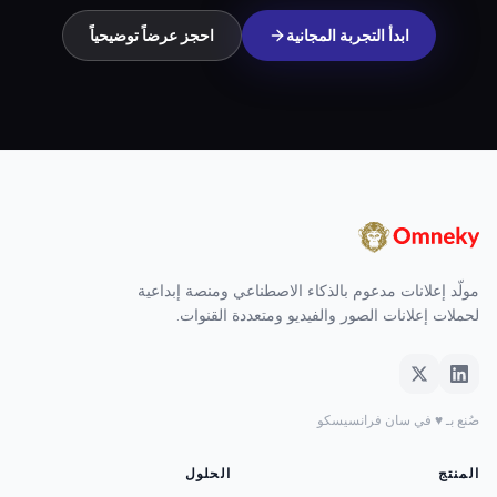
ابدأ التجربة المجانية
احجز عرضاً توضيحياً
مولّد إعلانات مدعوم بالذكاء الاصطناعي ومنصة إبداعية
لحملات إعلانات الصور والفيديو ومتعددة القنوات.
صُنع بـ ♥ في سان فرانسيسكو
المنتج
الحلول