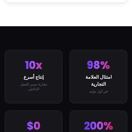
10x
98%
امتثال العلامة
إنتاج أسرع
التجارية
مقارنة بسير العمل
الداخلي
في أول توليد
$0
200%