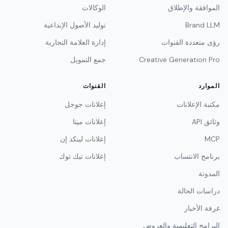
الموافقة والإطلاق
الوكالات
Brand LLM
توليد الأصول الإبداعية
رؤى متعددة القنوات
إدارة العلامة التجارية
Creative Generation Pro
جمع التمويل
الموارد
القنوات
مكتبة الإعلانات
إعلانات جوجل
وثائق API
إعلانات ميتا
MCP
إعلانات لينكد إن
برنامج الانتساب
إعلانات تيك توك
المدونة
دراسات الحالة
غرفة الأخبار
البرامج التعليمية والعروض