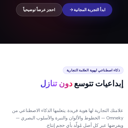
ابدأ التجربة المجانية
احجز عرضاً توضيحياً
ذكاء اصطناعي لهوية العلامة التجارية
إبداعيات تتوسع
دون تنازل
علامتك التجارية لها هوية فريدة. يتعلمها الذكاء الاصطناعي من
Omneky — الخطوط والألوان والنبرة والأسلوب البصري —
ويفرضها عبر كل أصل مُولّد بأي حجم إنتاج.