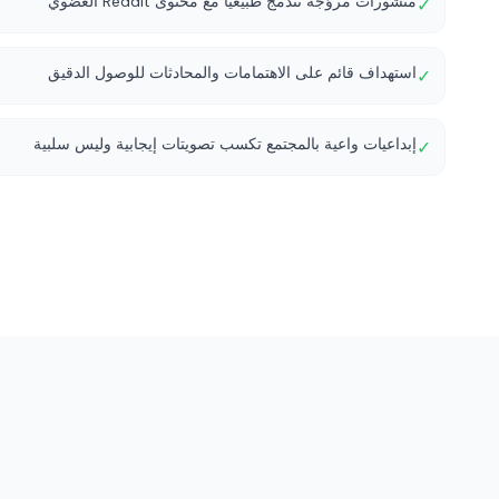
منشورات مروّجة تندمج طبيعياً مع محتوى Reddit العضوي
✓
استهداف قائم على الاهتمامات والمحادثات للوصول الدقيق
✓
إبداعيات واعية بالمجتمع تكسب تصويتات إيجابية وليس سلبية
✓