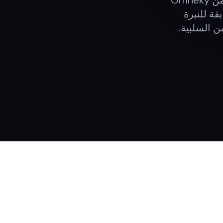
يكتشف مستخدمو Reddit عدم الأصالة فوراً. يُولّد الذكاء الاصطناعي من Omneky
 أصلية لمجتمعات Reddit — مطابقة للنبرة
ن السلبية.