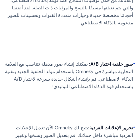
إعلاناتك من خلال توصيات النماذج المدعومة بالذكاء الاصطناعي،
والتي يتم تعبئتها مسبقًا بالنسخ والمرئيات ذات الصلة. لقد أضفنا
أحجامًا مخصصة جديدة وخيارات متعددة القنوات وتحسينات للصور
مدعومة بالذكاء الاصطناعي.
•
صور خلفية اختبار A/B:
يمكنك إنشاء صور مذهلة تتناسب مع العلامة
التجارية مباشرةً في Omneky باستخدام مولد الخلفية الجديد بتقنية
الذكاء الاصطناعي. قم بإنشاء أشكال جديدة بسرعة لاختبار A/B
باستخدام قوة الذكاء الاصطناعي التوليدي!
•
تحرير الإعلانات الفردية:
يتيح لك Omneky الآن تعديل الإعلانات
الفردية مباشرة داخل حملاتك. قم بتعديل الصور ونسخها وتغيير