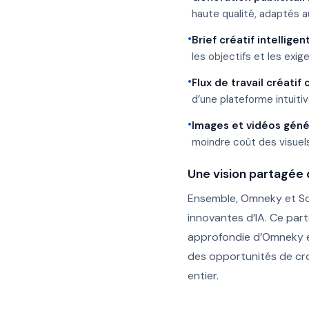
haute qualité, adaptés a
•
Brief créatif intelligent
les objectifs et les ex
•
Flux de travail créatif 
d’une plateforme intuiti
•
Images et vidéos génér
moindre coût des visuel
Une vision partagée 
Ensemble, Omneky et Sof
innovantes d’IA. Ce par
approfondie d’Omneky en 
des opportunités de cro
entier.