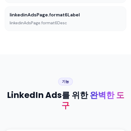
linkedinAdsPage.format6Label
linkedinAdsPage.format6Desc
기능
LinkedIn Ads를 위한
완벽한 도
구