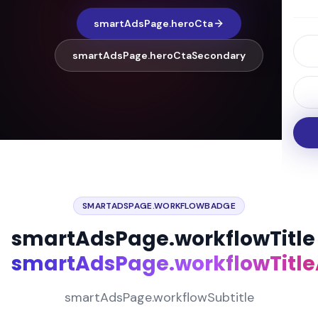
smartAdsPage.heroCta
smartAdsPage.heroCtaSecondary
SMARTADSPAGE.WORKFLOWBADGE
smartAdsPage.workflowTitle
smartAdsPage.workflowTitl
smartAdsPage.workflowSubtitle