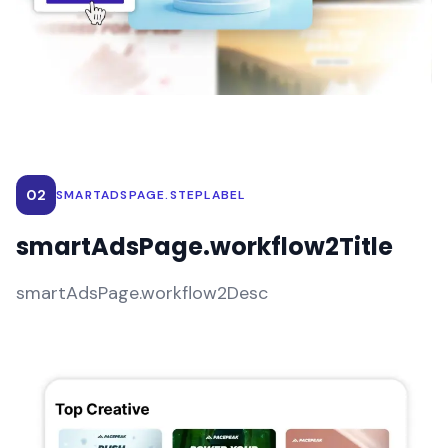
02
SMARTADSPAGE.STEPLABEL
smartAdsPage.workflow2Title
smartAdsPage.workflow2Desc