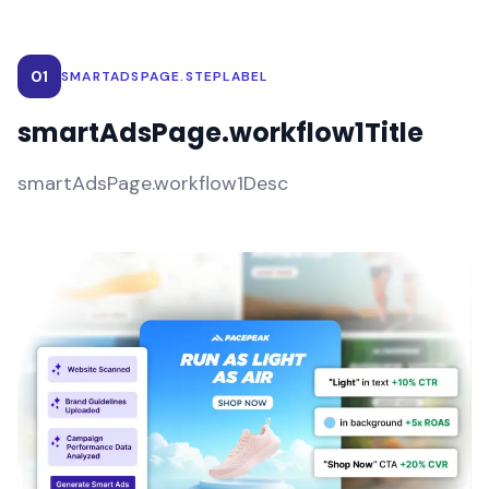
01
SMARTADSPAGE.STEPLABEL
smartAdsPage.workflow1Title
smartAdsPage.workflow1Desc