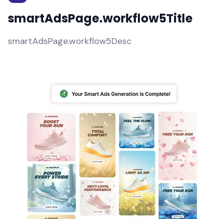
smartAdsPage.workflow5Title
smartAdsPage.workflow5Desc