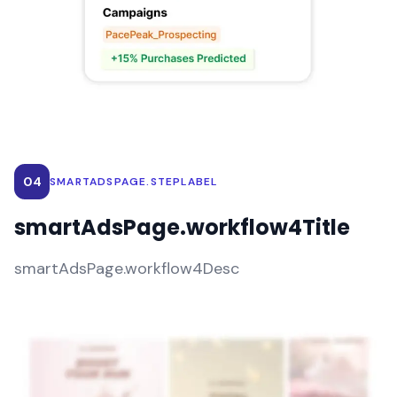
04
SMARTADSPAGE.STEPLABEL
smartAdsPage.workflow4Title
smartAdsPage.workflow4Desc