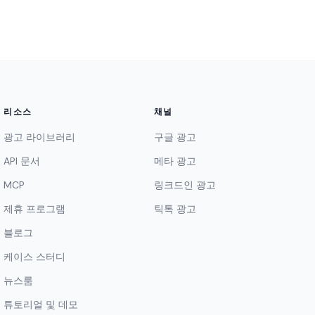
리소스
채널
광고 라이브러리
구글 광고
API 문서
메타 광고
MCP
링크드인 광고
제휴 프로그램
틱톡 광고
블로그
케이스 스터디
뉴스룸
튜토리얼 및 데모