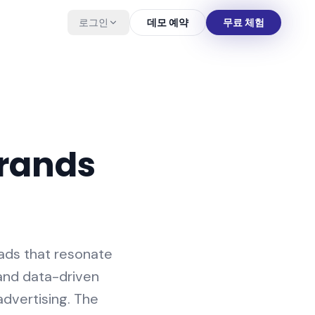
로그인
데모 예약
무료 체험
Brands
ads that resonate
and data-driven
advertising. The