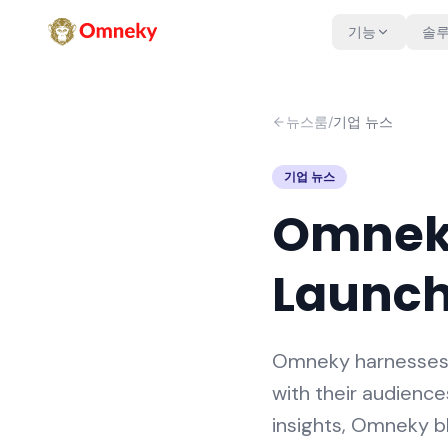
기능
솔
뉴스룸
/
기업 뉴스
기업 뉴스
Omneky
Launch
Omneky harnesses A
with their audienc
insights, Omneky bl