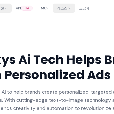
루션
API
MCP
리소스
요금제
신규
s Ai Tech Helps 
 Personalized Ads
I to help brands create personalized, targeted 
es. With cutting-edge text-to-image technology 
ends creativity and automation to revolutionize 