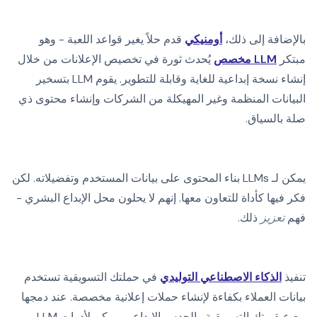
بالإضافة إلى ذلك،
أومنيكي
قدم حلاً يغير قواعد اللعبة - وهو
مبتكر
LLM مخصص
يُحدث ثورة في تخصيص الإعلانات من خلال
إنشاء نسخة إبداعية للغاية وقابلة للتطوير. يقوم LLM بتسخير
البيانات المنظمة وغير المهيكلة من الشركات وإنشاء محتوى ذي
صلة بالسياق.
يمكن لـ LLMs بناء المحتوى على بيانات المستخدم وتفضيلاته. لكن
فكر فيها كأداة للتعاون معها. إنهم لا يحلون محل الإبداع البشري -
فهم
تعزيز
ذلك.
تنفيذ
الذكاء الاصطناعي التوليدي
في حملتك التسويقية تستخدم
بيانات العملاء بكفاءة لإنشاء حملات إعلانية مخصصة. عند دمجها
مع عبقريتك التسويقية والحدس الإبداعي، يمكن لأدوات LLM