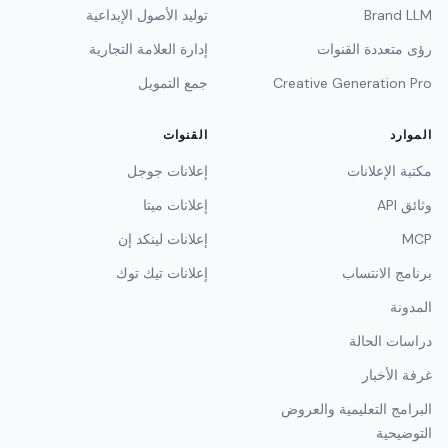
Brand LLM
توليد الأصول الإبداعية
رؤى متعددة القنوات
إدارة العلامة التجارية
Creative Generation Pro
جمع التمويل
الموارد
القنوات
مكتبة الإعلانات
إعلانات جوجل
وثائق API
إعلانات ميتا
MCP
إعلانات لينكد إن
برنامج الانتساب
إعلانات تيك توك
المدونة
دراسات الحالة
غرفة الأخبار
البرامج التعليمية والعروض
التوضيحية