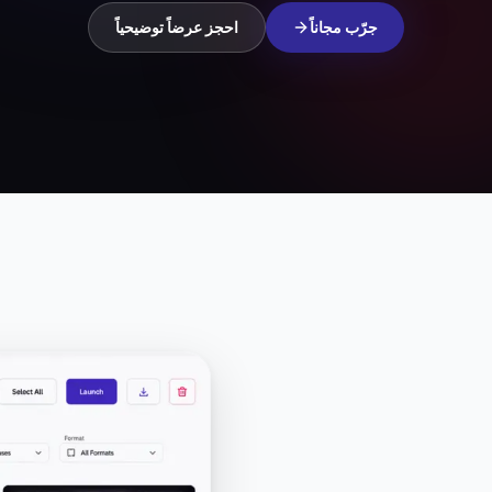
جرّب مجاناً
احجز عرضاً توضيحياً