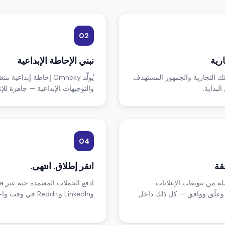
02
رية
نبني الإحاطة الإبداعية
ك التجارية والجمهور المستهدف
يُولّد Omneky إحاطة إب
لبداية.
والتوجيهات الإبداعية — جاهزة للإنت
04
قة
انقر إطلاق. انتهى.
لة من تنويعات الإعلانات
جع وعلّق ووافق — كل ذلك داخل
وLinkedIn وReddit في وقت واحد بنقرة واحدة.