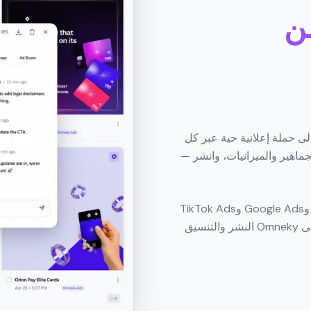
ن
لى حملة إعلانية حية عبر كل
جماهير والميزانيات، وانشر —
لا مزيد من تسجيل الدخول المنفصل إلى Meta Ads Manager وGoogle Ads وTikTok Ads
Manager وLinkedIn Campaign Manager وReddit Ads. يتولى Omneky النشر والتنسيق