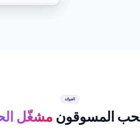
الفوائد
 يحب المسوقون
مشغّل الح