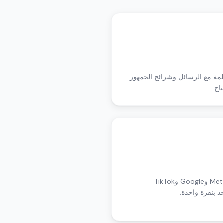
داعية منظمة مع الرسائل وشرائح الجمهور
اج.
ادفع الحملات المعتمدة حية عبر Meta وGoogle وTikTok