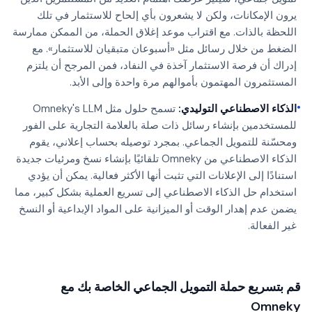
يرون الإمكانات، ولكن لا يشعرون بأي إلحاح للاستثمار في تلك
اللحظة بالذات. مع اقتراب موعد إغلاق الحملة، من الممكن ممارسة
الضغط من خلال رسائل مثل «أسبوعان متبقيان للاستثمار». مع
إدراك أن فرصة الاستثمار آخذة في النفاد، فمن المرجح أن يلتزم
المستثمرون المهتمون بأموالهم مرة واحدة وإلى الأبد.
•
الذكاء الاصطناعي التوليدي:
تسمح حلول مثل Omneky's LLM
للمستخدمين بإنشاء رسائل ذات صلة بالعلامة التجارية على الفور
ومحسّنة للتمويل الجماعي. بمجرد توصيله بحساب إعلاني، يقوم
الذكاء الاصطناعي من Omneky تلقائيًا بإنشاء نسخ ومرئيات جديدة
استنادًا إلى الإعلانات التي تثبت أنها الأكثر فعالية. يمكن أن يؤدي
استخدام حل الذكاء الاصطناعي إلى تسريع العملية بشكل كبير، مما
يضمن عدم إهدار الوقت أو الميزانية على المواد الإبداعية أو النسخ
غير الفعالة.
قم بتسريع حملة التمويل الجماعي الخاصة بك مع
Omneky