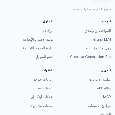
صُنع بـ ♥ في سان فرانسيسكو
المنتج
الحلول
الموافقة والإطلاق
الوكالات
Brand LLM
توليد الأصول الإبداعية
رؤى متعددة القنوات
إدارة العلامة التجارية
Creative Generation Pro
جمع التمويل
الموارد
القنوات
مكتبة الإعلانات
إعلانات جوجل
وثائق API
إعلانات ميتا
MCP
إعلانات لينكد إن
برنامج الانتساب
إعلانات تيك توك
المدونة