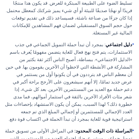
تسليط الضوء على الطبيعة المبتكرة للعرض. قد يكون هذا منتجًا
فريدًا أو نهجًا صديقًا للبيئة أو أي شيء يميز شركتك كمعطل محتمل.
إذا كان جزءًا من صناعة ناشئة، فسيساعد ذلك في تقديم توقعات
حول حجم السوق المستقبلي لضمان فهم المشاهدين للإمكانات
المالية غير المستغلة.
•
دليل اجتماعي
: بمجرد أن تبدأ حملة التمويل الجماعي في جذب
الاستثمارات، يتم فتح نهج فعال للغاية يتضمن مفهومًا يُعرف باسم
«الدليل الاجتماعي». ببساطة، أصبح الناس أكثر ثقة بكثير من
المشاركة في الأنشطة التي لاحظوا أن الآخرين يقومون بها. في حين
أن معظم الناس قد يترددون في أن يكونوا أول من يستثمر في
عرض جديد تمامًا، إلا أنهم سيشعرون على الأرجح براحة أكبر في
دعم حملة مع العديد من المستثمرين الآخرين. بعد كل شيء، إذا
شعر مئات الأفراد الآخرين بالثقة في استثمار أموالهم، فما مدى
خطورة ذلك؟ لهذا السبب، يمكن أن يكون الاستشهاد بإحصاءات مثل
العدد الإجمالي للمستثمرين أو إجمالي المبلغ الذي تم جمعه
استراتيجية قوية للغاية بمجرد أن تبدأ الحملة في اكتساب قوة دفع.
•
المراسلة ذات الوقت المحدود:
في المراحل الأولى من تسويق حملة
تمويل جماعي، سيثير عرضك اهتمام العديد من المستثمرين الذين