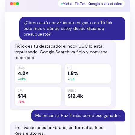
Meta · TikTok · Google conectados
¿Cómo está convirtiendo mi gasto en TikTok
este mes y dónde estoy desperdiciando
presupuesto?
TikTok es tu destacado: el hook UGC lo está
impulsando. Google Search va flojo y conviene
recortarlo.
ROAS
CTR
4.2×
1.8%
+18%
+0.4
CPA
SPEND
$14
$12.4k
−9%
Me encanta. Haz 3 más como ese ganador.
Tres variaciones on-brand, en formatos feed,
Reels e Stories.