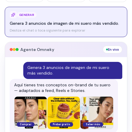
GENERAR
Genera un anuncio de video UGC de 15 segundos para
TikTok.
Desliza el chat o toca siguiente para explorar
Agente Omneky
En vivo
Genera un anuncio de video UGC de 15
segundos para TikTok.
Listo — un spot UGC de 15 s con hook, subtítulos
y voiceover, en 9:16 para TikTok.
0:15 · 9:16