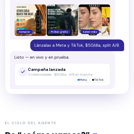
Comprar
Probar gratis
Saber más
Lánzalas a Meta y TikTok, $50/día, split A/B.
Listo — en vivo y en prueba.
Campaña lanzada
3 creatividades · $50/día · A/B en marcha
Meta
TikTok
EL CICLO DEL AGENTE