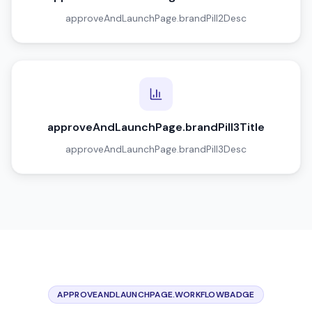
approveAndLaunchPage.brandPill2Desc
approveAndLaunchPage.brandPill3Title
approveAndLaunchPage.brandPill3Desc
APPROVEANDLAUNCHPAGE.WORKFLOWBADGE