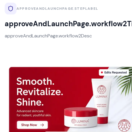
APPROVEANDLAUNCHPAGE.STEPLABEL
approveAndLaunchPage.workflow2Ti
approveAndLaunchPage.workflow2Desc