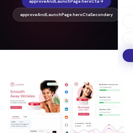
approveAndLaunchPage.heroCta
approveAndLaunchPage.heroCtaSecondary