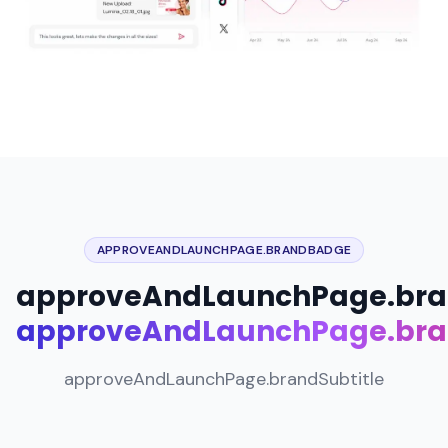
APPROVEANDLAUNCHPAGE.BRANDBADGE
approveAndLaunchPage.bran
approveAndLaunchPage.bran
approveAndLaunchPage.brandSubtitle