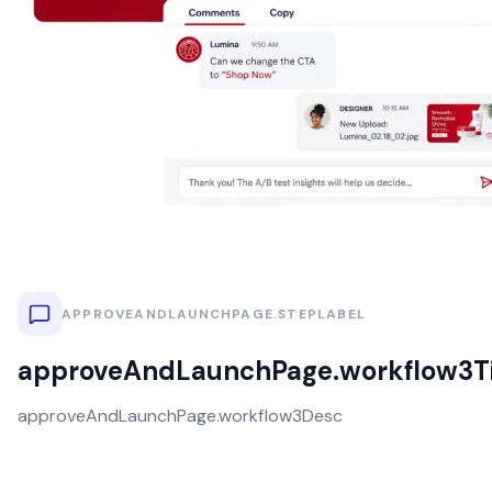
APPROVEANDLAUNCHPAGE.STEPLABEL
approveAndLaunchPage.workflow3Ti
approveAndLaunchPage.workflow3Desc