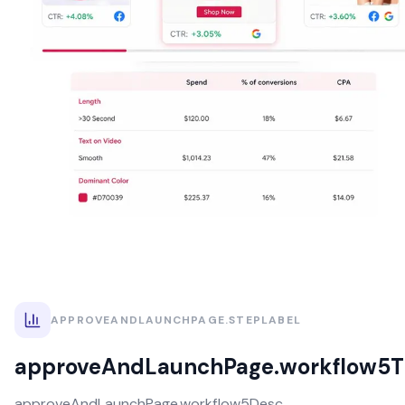
APPROVEANDLAUNCHPAGE.STEPLABEL
approveAndLaunchPage.workflow5Ti
approveAndLaunchPage.workflow5Desc