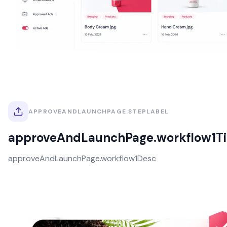
APPROVEANDLAUNCHPAGE.STEPLABEL
approveAndLaunchPage.workflow1Ti
approveAndLaunchPage.workflow1Desc