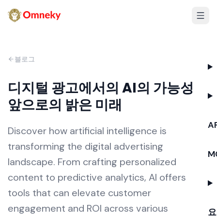
블로그
디지털 광고에서의 AI의 가능성:
앞으로의 밝은 미래
AP
Discover how artificial intelligence is
transforming the digital advertising
M
landscape. From crafting personalized
content to predictive analytics, AI offers
tools that can elevate customer
engagement and ROI across various
요