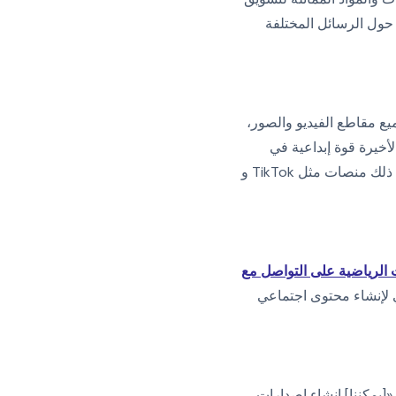
ستخدام أدوات مثل ChatGPT و Bard لتبادل الأفكار حول الرسائل المختلفة
جميع مقاطع الفيديو والصور،
أخيرة قوة إبداعية في
إنشاء مقاطع فيديو تجذب الانتباه، تم تحسينها خصيصًا لوسائل التواصل الاجتماعي. ومن الأمثلة على ذلك منصات مثل TikTok و
العقارات الرياضية على التواصل مع
ي لإنشاء محتوى اجتماعي
[يمكننا] إنشاء إصدارات