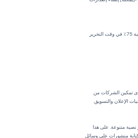
الدليل يكمن في الأرقام. ويضيف شريستاييف: «لاحظ أحد عملاء البث [كرة القدم] لدينا انخفاضًا بنسبة 75٪ في وقت التحرير
صطناعي. أدى تمكين الشركات من
يات الإعلان والتسويق.
ي على مصادر نصية متنوعة. على هذا
كتابة منشورات على وسائل