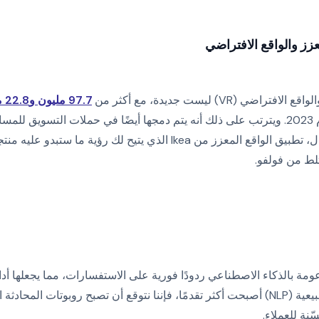
زز والواقع الافتراضي
97.7 مليون و22.8 مليون مستخدم عالمي
على التوالي، اعتبارًا من عام 2023. ويترتب على ذلك أنه يتم دمجها أيضًا في حملات الت
العملاء. خذ، على سبيل المثال، تطبيق الواقع المعزز من Ikea الذي يتيح ل
تلط من فولفو.
ومة بالذكاء الاصطناعي ردودًا فورية على الاستفسارات، مما يجعلها أدا
نظرًا لأن معالجة اللغات الطبيعية (NLP) أصبحت أكثر تقدمًا، فإننا نتوقع أن تصبح روبوتات ا
نة للعملاء.