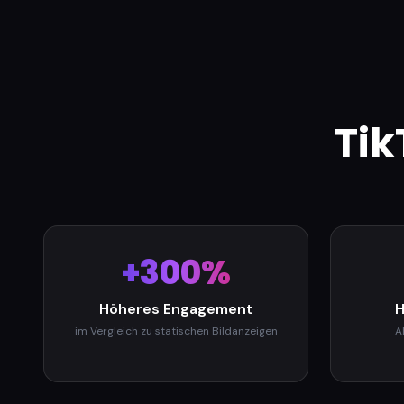
Tik
+300%
Höheres Engagement
H
im Vergleich zu statischen Bildanzeigen
A