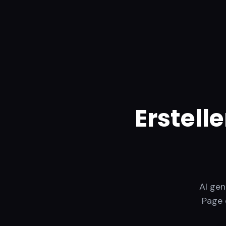
Erstell
AI gen
Page 