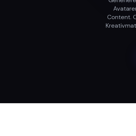
Generiere
Avatare
Content. 
Kreativmat