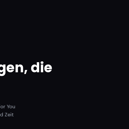
gen, die
n
For You
d Zeit