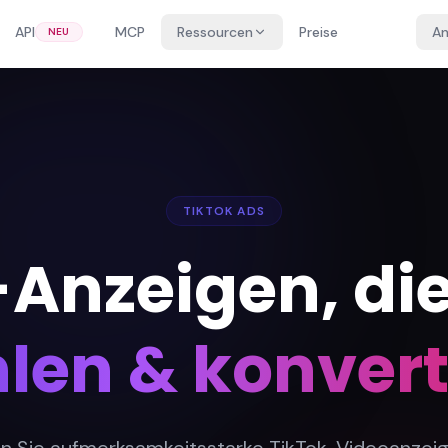
API
MCP
Ressourcen
Preise
A
NEU
TIKTOK ADS
Anzeigen, die
len & konvert