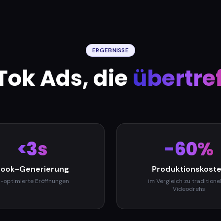
ERGEBNISSE
Tok Ads, die
übertre
<3s
-60%
ook-Generierung
Produktionskost
I-optimierte Eröffnungen
im Vergleich zu traditione
Videodrehs