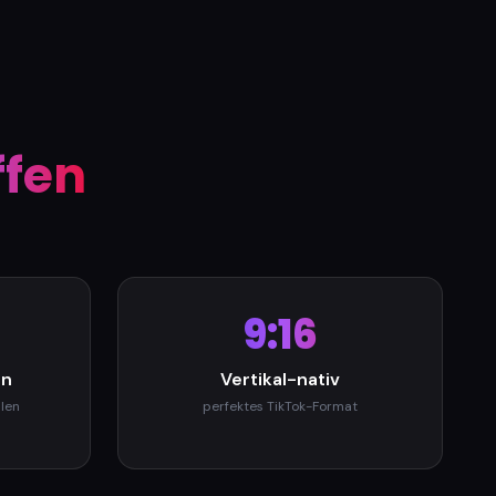
ffen
9:16
en
Vertikal-nativ
llen
perfektes TikTok-Format