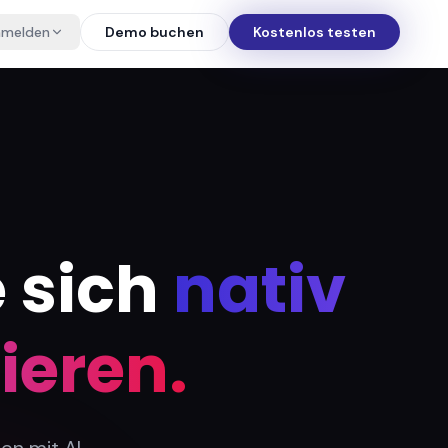
nmelden
Demo buchen
Kostenlos testen
 sich
nativ
ieren.