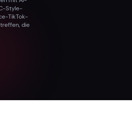
en mit AI-
C-Style-
ce-TikTok-
reffen, die