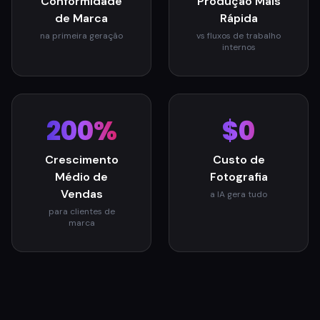
Conformidade
Produção Mais
de Marca
Rápida
na primeira geração
vs fluxos de trabalho
internos
200%
$0
Crescimento
Custo de
Médio de
Fotografia
Vendas
a IA gera tudo
para clientes de
marca