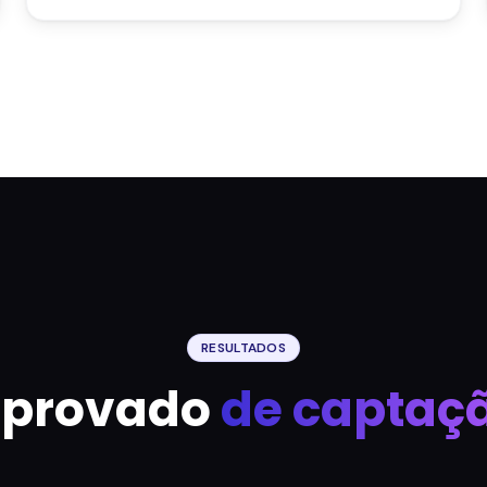
RESULTADOS
mprovado
de captaçã