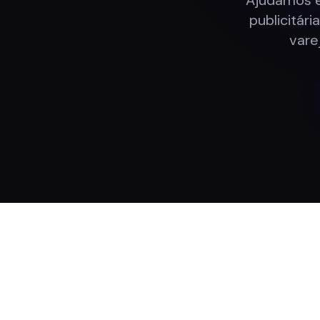
Ajudamos e
publicitári
vare