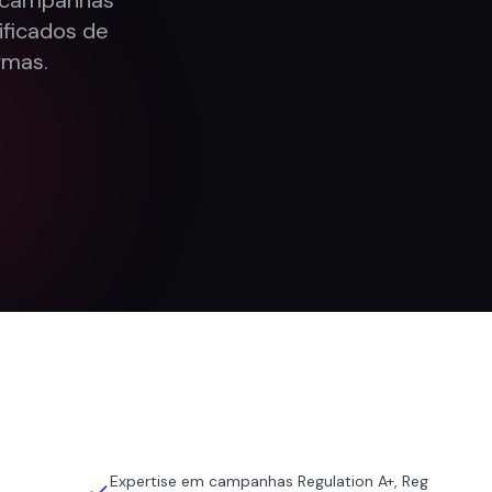
e campanhas
lificados de
rmas.
Expertise em campanhas Regulation A+, Reg