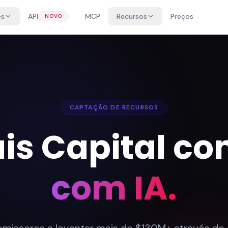
es
API
MCP
Recursos
Preços
NOVO
CAPTAÇÃO DE RECURSOS
is Capital c
com IA.