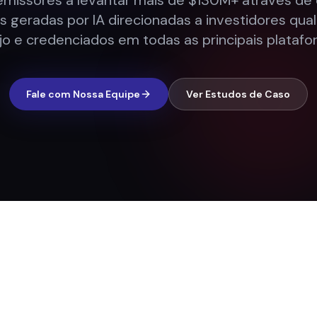
missores a levantar mais de $130M+ através d
as geradas por IA direcionadas a investidores qua
jo e credenciados em todas as principais platafo
Fale com Nossa Equipe
Ver Estudos de Caso