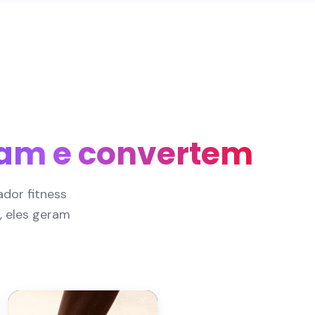
am e convertem
ador fitness
 eles geram