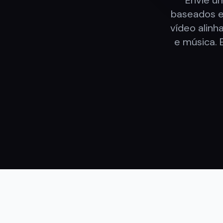
Envie u
baseados e
vídeo alinh
e música. 