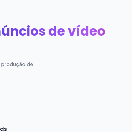
núncios de vídeo
m produção de
rds