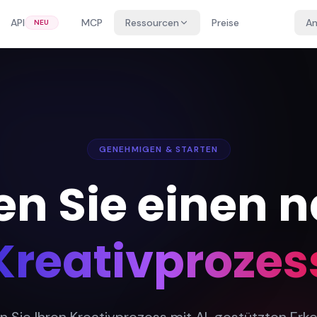
API
MCP
Ressourcen
Preise
A
NEU
GENEHMIGEN & STARTEN
n Sie einen 
Kreativprozes