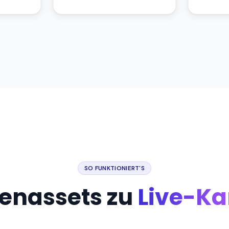
SO FUNKTIONIERT'S
enassets zu
Live-K