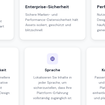
Enterprise-Sicherheit
Per
Sichere Marken- und
Nutz
Performance-Datensicherheit hält
Desi
ät
Assets isoliert, geschützt und
häufi
art
blitzschnell.
gener
eit
Sprache
K
nellere
Lokalisieren Sie Inhalte in
Passen
ative
jeder Sprache, um
und
it
sicherzustellen, dass Ihre
Pla
esign.
Plattform-Erfahrung
einheitl
vollständig zugänglich ist.
und pl