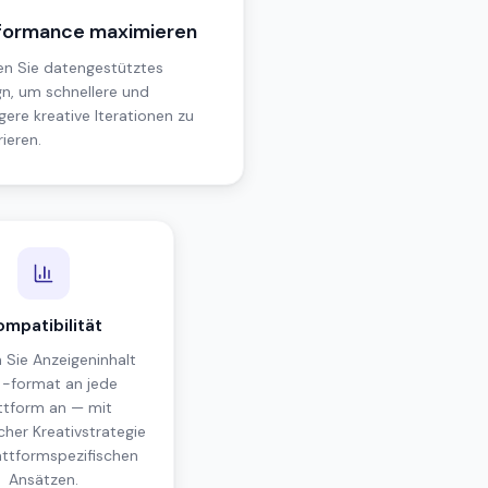
formance maximieren
en Sie datengestütztes
gn, um schnellere und
gere kreative Iterationen zu
ieren.
ompatibilität
 Sie Anzeigeninhalt
 -format an jede
ttform an — mit
icher Kreativstrategie
attformspezifischen
Ansätzen.