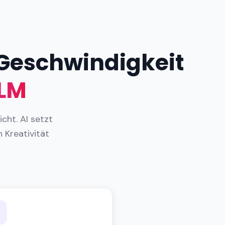
 Geschwindigkeit
LLM
cht. AI setzt
 Kreativität