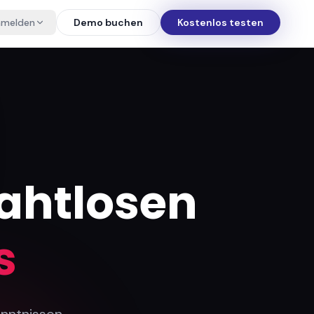
nmelden
Demo buchen
Kostenlos testen
nahtlosen
s