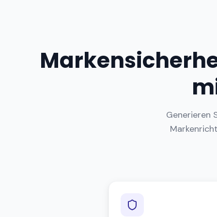
Markensicherhei
mi
Generieren S
Markenricht